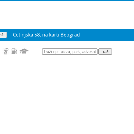
Cetinjska 58, na karti Beograd
Traži