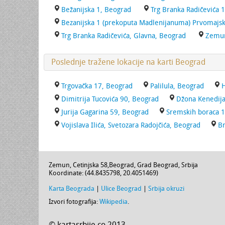
Bežanijska 1, Beograd
Trg Branka Radičevića 
Bezanijska 1 (prekoputa Madlenijanuma) Prvomajska
Trg Branka Radičevića, Glavna, Beograd
Zemun
Poslednje tražene lokacije na karti Beograd
Trgovačka 17, Beograd
Palilula, Beograd
H
Dimitrija Tucovića 90, Beograd
Džona Kenedija
Jurija Gagarina 59, Beograd
Sremskih boraca 
Vojislava Ilića, Svetozara Radojčića, Beograd
Br
Zemun,
Cetinjska 58
,
Beograd
,
Grad Beograd
,
Srbija
Koordinate: (
44.8435798
,
20.4051469
)
Karta Beograda
|
Ulice Beograd
|
Srbija okruzi
Izvori fotografija:
Wikipedia
.
© kartasrbije.co 2013