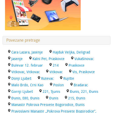
Povezane pretrage
Cara Lazara, Jasenje
Hajduk Veljka, Deligrad
Jasenje
Kalni Pet, Praskovce
Vukašinovac
Bulevar 12. februar
214
Praskovce
Vitkovac, Vitkovac
Vitkovac
Vis, Praskovce
Donji Ljubeš
Rutevac
Rujište
Malo Brdo, Crni Kao
Poslon
Bradarac
Gornji Ljubeš
221, Ђunis
Đunis, 221, Đunis
Đunis, E80, Đunis
Đunis
215, Đunis
Manastir Pokrova Presvete Bogorodice, Đunis
Pravoslavni Manastir „Pokrova Presvete Bogorodice”,