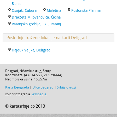
Đunis
Osojak, Čubura
Maletina
Poslonska Planina
Drakčeta Milovanovića, Ćićina
Ražanjsko groblje, E75, Ražanj
Poslednje tražene lokacije na karti Deligrad
Hajduk Veljka, Deligrad
Deligrad
,
Nišavski okrug
,
Srbija
Koordinate: (
43.6147222
,
21.5794444
)
Nadmorska visina:
156,57m
Karta Beograda
|
Ulice Beograd
|
Srbija okruzi
Izvori fotografija:
Wikipedia
.
© kartasrbije.co 2013