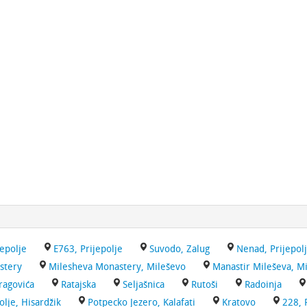
jepolje
E763, Prijepolje
Suvodo, Zalug
Nenad, Prijepol
stery
Milesheva Monastery, Mileševo
Manastir Mileševa, M
ragovića
Ratajska
Seljašnica
Rutoši
Radoinja
olje, Hisardžik
Potpecko Jezero, Kalafati
Kratovo
228, 