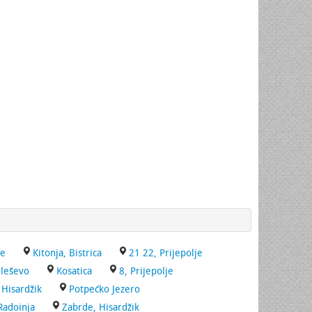
je
Kitonja, Bistrica
21 22, Prijepolje
ileševo
Kosatica
8, Prijepolje
Hisardžik
Potpećko Jezero
Radoinja
Zabrde, Hisardžik