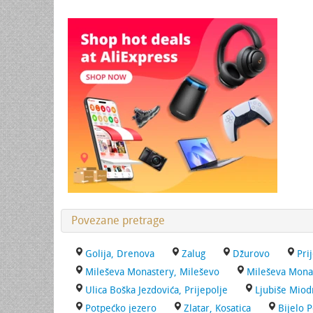
Povezane pretrage
Golija, Drenova
Zalug
Džurovo
Pri
Mileševa Monastery, Mileševo
Mileševa Mona
Ulica Boška Jezdovića, Prijepolje
Ljubiše Miod
Potpećko jezero
Zlatar, Kosatica
Bijelo P