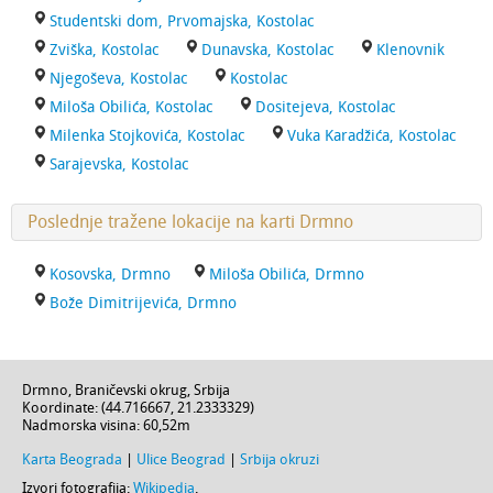
Studentski dom, Prvomajska, Kostolac
Zviška, Kostolac
Dunavska, Kostolac
Klenovnik
Njegoševa, Kostolac
Kostolac
Miloša Obilića, Kostolac
Dositejeva, Kostolac
Milenka Stojkovića, Kostolac
Vuka Karadžića, Kostolac
Sarajevska, Kostolac
Poslednje tražene lokacije na karti Drmno
Kosovska, Drmno
Miloša Obilića, Drmno
Bože Dimitrijevića, Drmno
Drmno
,
Braničevski okrug
,
Srbija
Koordinate: (
44.716667
,
21.2333329
)
Nadmorska visina:
60,52m
Karta Beograda
|
Ulice Beograd
|
Srbija okruzi
Izvori fotografija:
Wikipedia
.