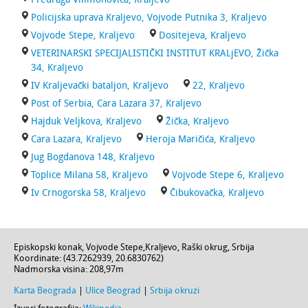
Policijska uprava Kraljevo, Vojvode Putnika 3, Kraljevo
Vojvode Stepe, Kraljevo
Dositejeva, Kraljevo
VETERINARSKI SPECIJALISTIČKI INSTITUT KRALjEVO, Žička
34, Kraljevo
IV Kraljevački bataljon, Kraljevo
22, Kraljevo
Post of Serbia, Cara Lazara 37, Kraljevo
Hajduk Veljkova, Kraljevo
Žička, Kraljevo
Cara Lazara, Kraljevo
Heroja Maričića, Kraljevo
Jug Bogdanova 148, Kraljevo
Toplice Milana 58, Kraljevo
Vojvode Stepe 6, Kraljevo
Iv Crnogorska 58, Kraljevo
Čibukovačka, Kraljevo
Episkopski konak,
Vojvode Stepe
,
Kraljevo
,
Raški okrug
,
Srbija
Koordinate: (
43.7262939
,
20.6830762
)
Nadmorska visina:
208,97m
Karta Beograda
|
Ulice Beograd
|
Srbija okruzi