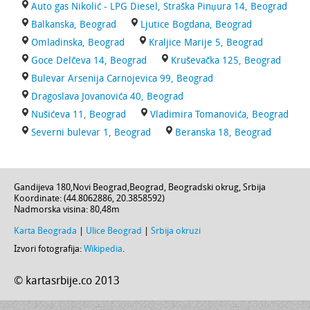
Auto gas Nikolić - LPG Diesel, Straška Pinџura 14, Beograd
Balkanska, Beograd
Ljutice Bogdana, Beograd
Omladinska, Beograd
Kraljice Marije 5, Beograd
Goce Delčeva 14, Beograd
Kruševačka 125, Beograd
Bulevar Arsenija Carnojevica 99, Beograd
Dragoslava Jovanovića 40, Beograd
Nušićeva 11, Beograd
Vladimira Tomanovića, Beograd
Severni bulevar 1, Beograd
Beranska 18, Beograd
Gandijeva 180
,
Novi Beograd
,
Beograd
,
Beogradski okrug
,
Srbija
Koordinate: (
44.8062886
,
20.3858592
)
Nadmorska visina:
80,48m
Karta Beograda
|
Ulice Beograd
|
Srbija okruzi
Izvori fotografija:
Wikipedia
.
© kartasrbije.co 2013