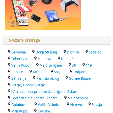
Povezane pretrage
Garevina
Donji Stupanj
Dasnica
Laćisled
Sebečevac
Majdevo
Donje Rataje
Veliki Kupci
Malo Grkljane
38
119
Bobote
Mrmoš
Šogolj
Doljane
38, Ćelije
Rasinski okrug
Gornje Rataje
Rataje, Gornje Rataje
IV crnogorska proleterska brigada, Žabare
Football field Zabare, Žabare
Mala Vrbnica
Golubovac
Velika Vrbnica
Vitkovo
Suvaja
Mali Kupci
Šavrane