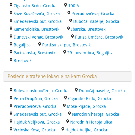
Cigansko Brdo, Grocka
100 A
Save Kovačevića, Grocka
Preradovićeva, Grocka
Smederevski put, Grocka
Dubočaj naselje, Grocka
Kamendolska, Brestovik
Ibarska, Brestovik
Dunavski venac, Brestovik
Put za Umčare, Brestovik
Begaljica
Partizanski put, Brestovik
Partizanska, Brestovik
29. novembra, Begaljica
Brestovik
Poslednje tražene lokacije na karti Grocka
Bulevar oslobođenja, Grocka
Dubočaj naselje, Grocka
Petra Drapšina, Grocka
Cigansko Brdo, Grocka
Preradovićeva, Grocka
Moše Pijade, Grocka
Smederevski put, Grocka
Narodnih heroja, Grocka
Hajduk Veljkova, Grocka
Narodnih Heroja ulica
Vrcinska Kosa, Grocka
Hajduk Veljka, Grocka