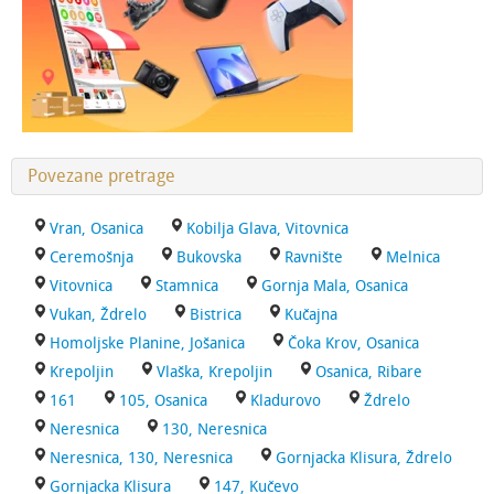
Povezane pretrage
Vran, Osanica
Kobilja Glava, Vitovnica
Ceremošnja
Bukovska
Ravnište
Melnica
Vitovnica
Stamnica
Gornja Mala, Osanica
Vukan, Ždrelo
Bistrica
Kučajna
Homoljske Planine, Jošanica
Čoka Krov, Osanica
Krepoljin
Vlaška, Krepoljin
Osanica, Ribare
161
105, Osanica
Kladurovo
Ždrelo
Neresnica
130, Neresnica
Neresnica, 130, Neresnica
Gornjacka Klisura, Ždrelo
Gornjacka Klisura
147, Kučevo