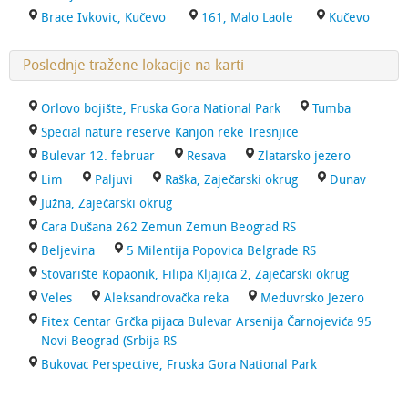
Brace Ivkovic, Kučevo
161, Malo Laole
Kučevo
Poslednje tražene lokacije na karti
Orlovo bojište, Fruska Gora National Park
Tumba
Special nature reserve Kanjon reke Tresnjice
Bulevar 12. februar
Resava
Zlatarsko jezero
Lim
Paljuvi
Raška, Zaječarski okrug
Dunav
Južna, Zaječarski okrug
Cara Dušana 262 Zemun Zemun Beograd RS
Beljevina
5 Milentija Popovica Belgrade RS
Stovarište Kopaonik, Filipa Kljajića 2, Zaječarski okrug
Veles
Aleksandrovačka reka
Meduvrsko Jezero
Fitex Centar Grčka pijaca Bulevar Arsenija Čarnojevića 95
Novi Beograd (Srbija RS
Bukovac Perspective, Fruska Gora National Park