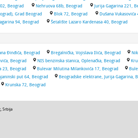
102, Beograd
Nehruova 68b, Beograd
Jurija Gagarina 221, 
ograd), Grad Beograd
Blok 72, Beograd
Dušana Vukasovića 
Gagarina 94, Beograd
Šetalište Lazaro Kardenasa 40, Beograd
ana Đinđića, Beograd
Bregalnička, Vojislava Ilića, Beograd
Nik
vića, Beograd
NIS benzinska stanica, Oplenačka, Beograd
Kru
a 23, Beograd
Bulevar Milutina Milankovića 17, Beograd
Bule
janinski put 64, Beograd
Beogradske elektrane, Jurija Gagarina, 
Krunska 72, Beograd
g
,
Srbija