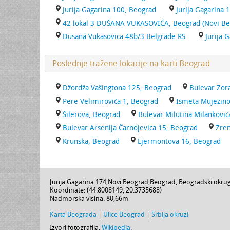
Jurija Gagarina 100, Beograd
Jurija Gagarina 
42 lokal 3 DUŠANA VUKASOVIĆA, Beograd (Novi Be
Dusana Vukasovica 48b/3 Belgrade RS
Jurija 
Poslednje tražene lokacije na karti Beograd
Džordža Vašingtona 125, Beograd
Bulevar Zor
Pere Velimirovića 1, Beograd
Ismeta Mujezino
Šilerova, Beograd
Bulevar Milutina Milanković
Bulevar Arsenija Čarnojevica 15, Beograd
Zren
Krunska, Beograd
Ljermontova 16, Beograd
Jurija Gagarina 174
,
Novi Beograd
,
Beograd
,
Beogradski okru
Koordinate: (
44.8008149
,
20.3735688
)
Nadmorska visina:
80,66m
Karta Beograda
|
Ulice Beograd
|
Srbija okruzi
Izvori fotografija:
Wikipedia
.