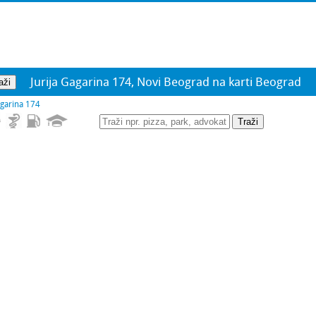
Jurija Gagarina 174, Novi Beograd na karti Beograd
agarina 174
Traži