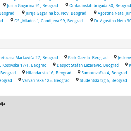
Jurija Gagarina 91, Beograd
Omladinskih brigada 50, Beograd
Beograd
Jurija Gagarina bb, Novi Beograd
Agostina Neta, Ju
ad
OŠ „Mladost“, Gandijeva 99, Beograd
Dr Agostina Neta 3
vetozara Markovića 27, Beograd
Park Gazela, Beograd
Jedren
, Kosovska 17/1, Beograd
Despot Stefan Lazarević, Beograd
K
 Beograd
Hilandarska 16, Beograd
Šumatovačka 4, Beograd
Beograd
Varvarinska 125, Beograd
Studentski trg 5, Beograd
bija