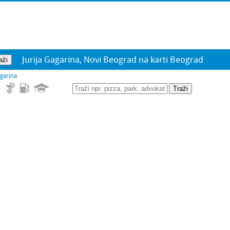
Jurija Gagarina, Novi Beograd na karti Beograd
agarina
Traži