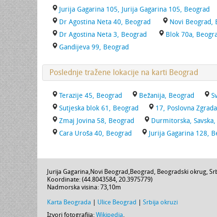
Jurija Gagarina 105, Jurija Gagarina 105, Beograd
Dr Agostina Neta 40, Beograd
Novi Beograd, 
Dr Agostina Neta 3, Beograd
Blok 70a, Beogr
Gandijeva 99, Beograd
Poslednje tražene lokacije na karti Beograd
Terazije 45, Beograd
Bežanija, Beograd
S
Sutjeska blok 61, Beograd
17, Poslovna Zgrada
Zmaj Jovina 58, Beograd
Durmitorska, Savska,
Cara Uroša 40, Beograd
Jurija Gagarina 128, 
Jurija Gagarina
,
Novi Beograd
,
Beograd
,
Beogradski okrug
,
Sr
Koordinate: (
44.8043584
,
20.3975779
)
Nadmorska visina:
73,10m
Karta Beograda
|
Ulice Beograd
|
Srbija okruzi
Izvori fotografija:
Wikipedia
.