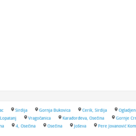
ac
Sirdija
Gornja Bukovica
Cerik, Sirdija
Ogladjen
Lopatanj
Vragočanica
Karađorđeva, Osečina
Gornje Crn
na
4, Osečina
Osečina
Joševa
Pere Jovanović Kom