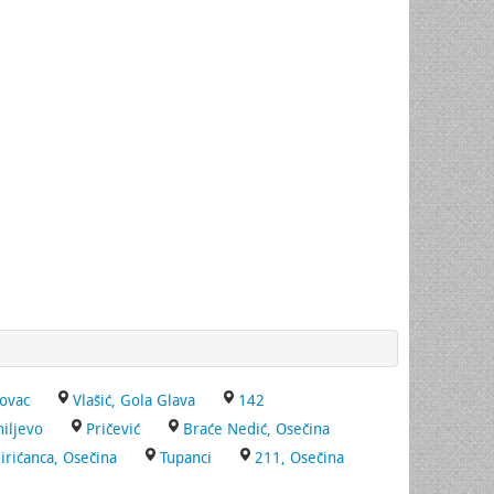
ovac
Vlašić, Gola Glava
142
iljevo
Pričević
Braće Nedić, Osečina
irićanca, Osečina
Tupanci
211, Osečina