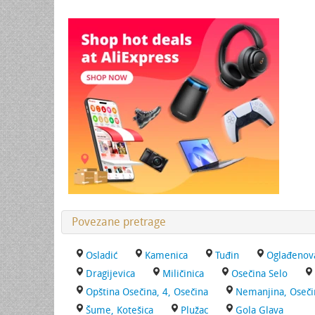
Povezane pretrage
Osladić
Kamenica
Tuđin
Oglađenov
Dragijevica
Miličinica
Osečina Selo
Opština Osečina, 4, Osečina
Nemanjina, Oseči
Šume, Kotešica
Plužac
Gola Glava