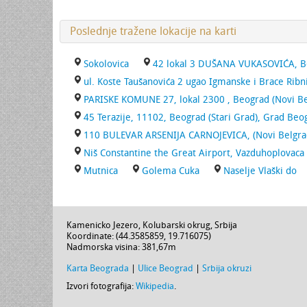
Poslednje tražene lokacije na karti
Sokolovica
42 lokal 3 DUŠANA VUKASOVIĆA, Be
ul. Koste Taušanovića 2 ugao Igmanske i Brace Rib
PARISKE KOMUNE 27, lokal 2300 , Beograd (Novi B
45 Terazije, 11102, Beograd (Stari Grad), Grad Beo
110 BULEVAR ARSENIJA CARNOJEVICA, (Novi Belgrad
Niš Constantine the Great Airport, Vazduhoplovaca 
Mutnica
Golema Cuka
Naselje Vlaški do
Kamenicko Jezero,
Kolubarski okrug
,
Srbija
Koordinate: (
44.3585859
,
19.716075
)
Nadmorska visina:
381,67m
Karta Beograda
|
Ulice Beograd
|
Srbija okruzi
Izvori fotografija:
Wikipedia
.