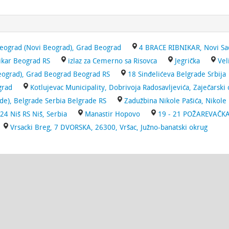
ograd (Novi Beograd), Grad Beograd
4 BRACE RIBNIKAR, Novi Sad
nikar Beograd RS
izlaz za Cemerno sa Risovca
Jegrička
Vel
eograd), Grad Beograd Beograd RS
18 Sinđelićeva Belgrade Srbija
grad
Kotlujevac Municipality, Dobrivoja Radosavljevića, Zaječarski
e), Belgrade Serbia Belgrade RS
Zadužbina Nikole Pašića, Nikole 
24 Niš RS Niš, Serbia
Manastir Hopovo
19 - 21 POŽAREVAČKA,
Vrsacki Breg, 7 DVORSKA, 26300, Vršac, Južno-banatski okrug