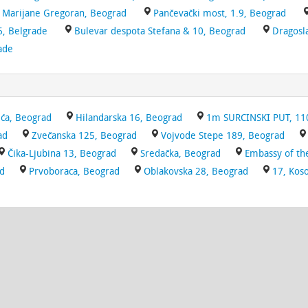
Marijane Gregoran, Beograd
Pančevački most, 1.9, Beograd
6, Belgrade
Bulevar despota Stefana & 10, Beograd
Dragosl
ade
ća, Beograd
Hilandarska 16, Beograd
1m SURCINSKI PUT, 110
ad
Zvečanska 125, Beograd
Vojvode Stepe 189, Beograd
Čika-Ljubina 13, Beograd
Sredačka, Beograd
Embassy of the
ad
Prvoboraca, Beograd
Oblakovska 28, Beograd
17, Kos