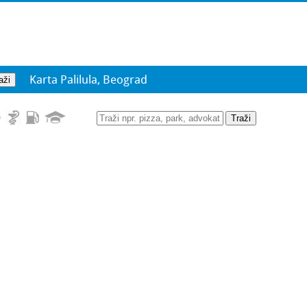
Karta Palilula, Beograd
Traži