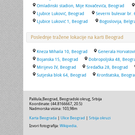
Omladinski stadion, Mije Kovačevića, Beograd
Ljubice Luković, Beograd
Severni bulevar br. 
Ljubice Luković 1, Beograd
Bogoslovija, Belgr
Poslednje tražene lokacije na karti Beograd
Kneza Mihaila 10, Beograd
Generala Horvatovi
Bojanska 15, Beograd
Dobropoljska 48, Beogr
Mirijevo IV, Beograd
Sredačka 28, Beograd
Sutjeska blok 64, Beograd
Kronštatska, Beogr
Palilula
,
Beograd
,
Beogradski okrug
,
Srbija
Koordinate: (
44.8166667
,
20.5
)
Nadmorska visina:
103,98m
Karta Beograda
|
Ulice Beograd
|
Srbija okruzi
Izvori fotografija:
Wikipedia
.