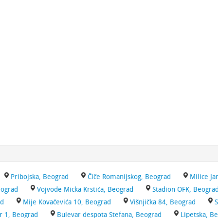
Pribojska, Beograd
Čiče Romanijskog, Beograd
Milice Ja
eograd
Vojvode Micka Krstića, Beograd
Stadion OFK, Beogra
ad
Mije Kovačevića 10, Beograd
Višnjička 84, Beograd
S
r 1, Beograd
Bulevar despota Stefana, Beograd
Lipetska, B