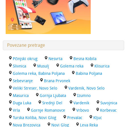
Povezane pretrage
Pčinjski okrug
Nesvrta
Besna Kobila
Slivnica
Musulj
Golema reka
Klisurica
Golema reka, Babina Poljana
Babina Poljana
Sebevranje
Brana Prvonek
Veliki Streser, Novo Selo
Vardenik, Novo Selo
Masurica
Gornja Ljubata
Izumno
Duga Luka
Srednji Del
Vardenik
Suvojnica
Vrla
Gornje Romanovce
Vrbovo
Korbevac
Turska Koliba, Novi Glog
Prevalac
Kljuc
Nova Brezovica
Novi Glog
Leva Reka