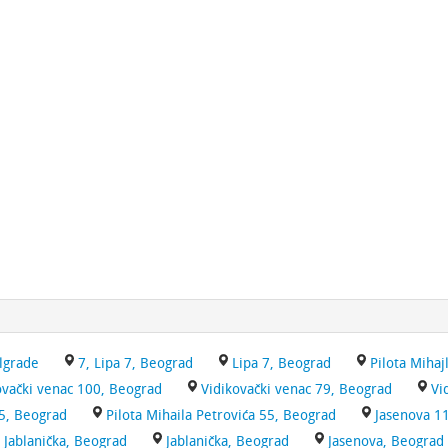
lgrade
7, Lipa 7, Beograd
Lipa 7, Beograd
Pilota Mihaj
ovački venac 100, Beograd
Vidikovački venac 79, Beograd
Vi
5, Beograd
Pilota Mihaila Petrovića 55, Beograd
Jasenova 1
, Jablanička, Beograd
Jablanička, Beograd
Jasenova, Beograd