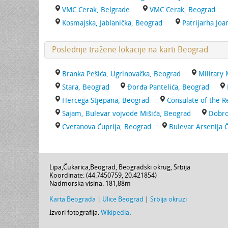
VMC Cerak, Belgrade
VMC Cerak, Beograd
Kosmajska, Jablanička, Beograd
Patrijarha Joa
Poslednje tražene lokacije na karti Beograd
Branka Pešića, Ugrinovačka, Beograd
Military
Stara, Beograd
Đorđa Pantelića, Beograd
Hercega Stjepana, Beograd
Consulate of the R
Sajam, Bulevar vojvode Mišića, Beograd
Dobro
Cvetanova Ćuprija, Beograd
Bulevar Arsenija 
Lipa
,
Čukarica
,
Beograd
,
Beogradski okrug
,
Srbija
Koordinate: (
44.7450759
,
20.421854
)
Nadmorska visina:
181,88m
Karta Beograda
|
Ulice Beograd
|
Srbija okruzi
Izvori fotografija:
Wikipedia
.