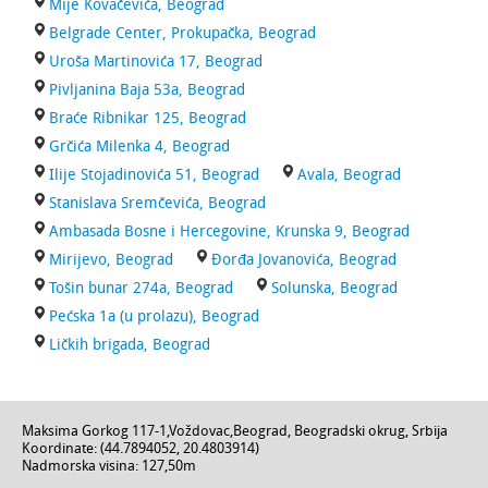
Mije Kovačevića, Beograd
Belgrade Center, Prokupačka, Beograd
Uroša Martinovića 17, Beograd
Pivljanina Baja 53a, Beograd
Braće Ribnikar 125, Beograd
Grčića Milenka 4, Beograd
Ilije Stojadinovića 51, Beograd
Avala, Beograd
Stanislava Sremčevića, Beograd
Ambasada Bosne i Hercegovine, Krunska 9, Beograd
Mirijevo, Beograd
Đorđa Jovanovića, Beograd
Tošin bunar 274a, Beograd
Solunska, Beograd
Pećska 1a (u prolazu), Beograd
Ličkih brigada, Beograd
Maksima Gorkog 117-1
,
Voždovac
,
Beograd
,
Beogradski okrug
,
Srbija
Koordinate: (
44.7894052
,
20.4803914
)
Nadmorska visina:
127,50m