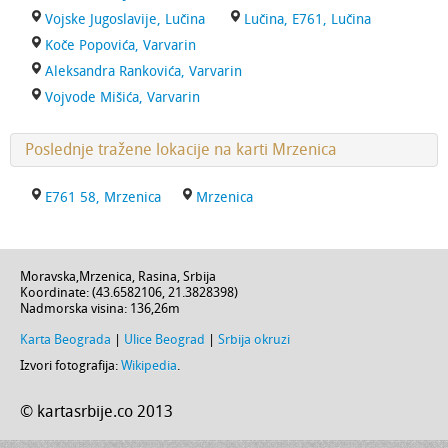
Vojske Jugoslavije, Lučina
Lučina, E761, Lučina
Koče Popovića, Varvarin
Aleksandra Rankovića, Varvarin
Vojvode Mišića, Varvarin
Poslednje tražene lokacije na karti Mrzenica
E761 58, Mrzenica
Mrzenica
Moravska
,
Mrzenica
,
Rasina
,
Srbija
Koordinate: (
43.6582106
,
21.3828398
)
Nadmorska visina:
136,26m
Karta Beograda
|
Ulice Beograd
|
Srbija okruzi
Izvori fotografija:
Wikipedia
.
© kartasrbije.co 2013