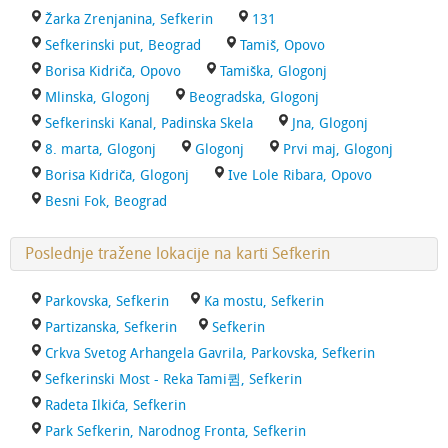
Žarka Zrenjanina, Sefkerin
131
Sefkerinski put, Beograd
Tamiš, Opovo
Borisa Kidriča, Opovo
Tamiška, Glogonj
Mlinska, Glogonj
Beogradska, Glogonj
Sefkerinski Kanal, Padinska Skela
Jna, Glogonj
8. marta, Glogonj
Glogonj
Prvi maj, Glogonj
Borisa Kidriča, Glogonj
Ive Lole Ribara, Opovo
Besni Fok, Beograd
Poslednje tražene lokacije na karti Sefkerin
Parkovska, Sefkerin
Ka mostu, Sefkerin
Partizanska, Sefkerin
Sefkerin
Crkva Svetog Arhangela Gavrila, Parkovska, Sefkerin
Sefkerinski Most - Reka Tami큄, Sefkerin
Radeta Ilkića, Sefkerin
Park Sefkerin, Narodnog Fronta, Sefkerin