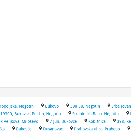
ropoljska, Negotin
Bukovo
398 58, Negotin
Srbe Jovan
 19300, Bukovski Put bb, Negotin
Strahinjića Bana, Negotin
k Veljkova, Miloševo
7 Juli, Bukovče
Kobišnica
398, Re
čka
Bukovče
Dusanovac
Prahovska ulica, Prahovo