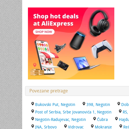
Povezane pretrage
Bukovski Put, Negotin
398, Negotin
Dob
Post of Serbia, Srbe Jovanovića 1, Negotin
RS,
Negotin-Radujevac, Negotin
Čubra
Hajdu
JNA, Srbovo
Vidrovac
Mokranje
Re