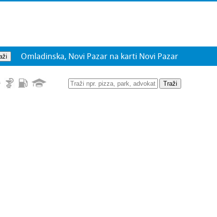
Omladinska, Novi Pazar na karti Novi Pazar
Traži