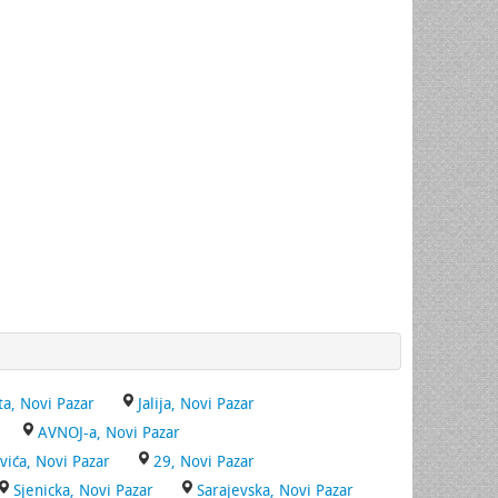
ta, Novi Pazar
Jalija, Novi Pazar
AVNOJ-a, Novi Pazar
vića, Novi Pazar
29, Novi Pazar
Sjenicka, Novi Pazar
Sarajevska, Novi Pazar