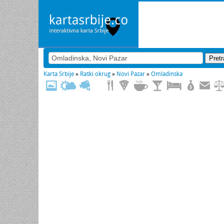
Karta Srbije
»
Raški okrug
»
Novi Pazar
»
Omladinska