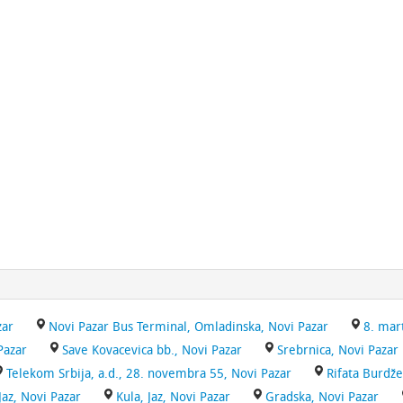
zar
Novi Pazar Bus Terminal, Omladinska, Novi Pazar
8. mar
Pazar
Save Kovacevica bb., Novi Pazar
Srebrnica, Novi Pazar
Telekom Srbija, a.d., 28. novembra 55, Novi Pazar
Rifata Burdže
Jaz, Novi Pazar
Kula, Jaz, Novi Pazar
Gradska, Novi Pazar