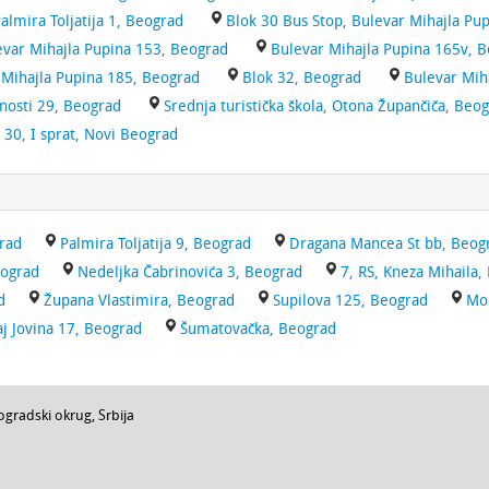
almira Toljatija 1, Beograd
Blok 30 Bus Stop, Bulevar Mihajla Pu
evar Mihajla Pupina 153, Beograd
Bulevar Mihajla Pupina 165v, 
 Mihajla Pupina 185, Beograd
Blok 32, Beograd
Bulevar Mih
nosti 29, Beograd
Srednja turistička škola, Otona Župančiča, Beo
 30, I sprat, Novi Beograd
rad
Palmira Toljatija 9, Beograd
Dragana Mancea St bb, Beog
eograd
Nedeljka Čabrinovića 3, Beograd
7, RS, Kneza Mihaila,
d
Župana Vlastimira, Beograd
Supilova 125, Beograd
Mo
j Jovina 17, Beograd
Šumatovačka, Beograd
ogradski okrug
,
Srbija