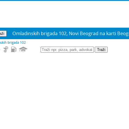
Omladinskih brigada 102, Novi Beograd na karti Beo
skih brigada 102
Traži