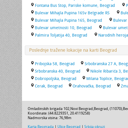
Fontana Bus Stop, Pariske komune, Beograd
P
Bulevar Mihajla Pupina 165v Belgrade RS
Bul
Bulevar Mihajla Pupina 165, Beograd
Bulevar
Bulevar umetnosti 10, Beograd
Bulevar umet
Palmira Toljatija 40, Beograd
Narodnih heroja
Poslednje tražene lokacije na karti Beograd
Pribojska 58, Beograd
Srbobranska 27 A, Beog
Srbobranska 40, Beograd
Nikole Ribarića 3, B
Dobropoljska, Beograd
Milana Toplice, Beogra
Cerak, Beograd
Orahovačka, Beograd
Zma
Omladinskih brigada 102
,
Novi Beograd
,
Beograd
, (
11070
),
Be
Koordinate: (
44.8229351
,
20.4119258
)
Nadmorska visina:
76,98m
Karta Beograda
|
Ulice Beograd
|
Srbija okruzi