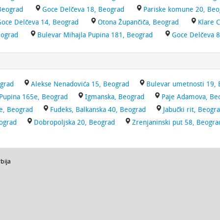
Beograd
Goce Delčeva 18, Beograd
Pariske komune 20, Beo
oce Delčeva 14, Beograd
Otona Župančiča, Beograd
Klare 
eograd
Bulevar Mihajla Pupina 181, Beograd
Goce Delčeva 8
ograd
Alekse Nenadovića 15, Beograd
Bulevar umetnosti 19,
 Pupina 165e, Beograd
Igmanska, Beograd
Paje Adamova, Be
je, Beograd
Fudeks, Balkanska 40, Beograd
Jabučki rit, Beogr
eograd
Dobropoljska 20, Beograd
Zrenjaninski put 58, Beogra
bija