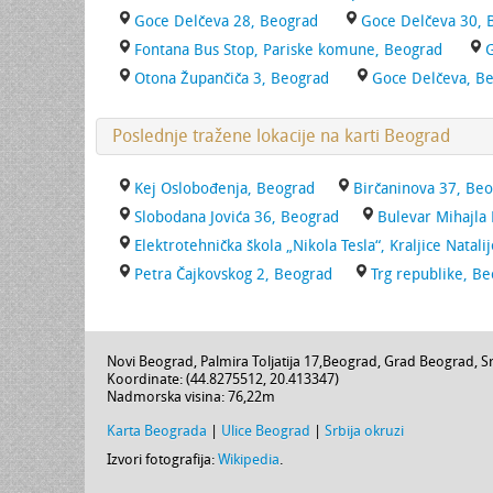
Goce Delčeva 28, Beograd
Goce Delčeva 30, 
Fontana Bus Stop, Pariske komune, Beograd
G
Otona Župančiča 3, Beograd
Goce Delčeva, B
Poslednje tražene lokacije na karti Beograd
Kej Oslobođenja, Beograd
Birčaninova 37, Be
Slobodana Jovića 36, Beograd
Bulevar Mihajla
Elektrotehnička škola „Nikola Tesla“, Kraljice Natali
Petra Čajkovskog 2, Beograd
Trg republike, B
Novi Beograd,
Palmira Toljatija 17
,
Beograd
,
Grad Beograd
,
Sr
Koordinate: (
44.8275512
,
20.413347
)
Nadmorska visina:
76,22m
Karta Beograda
|
Ulice Beograd
|
Srbija okruzi
Izvori fotografija:
Wikipedia
.