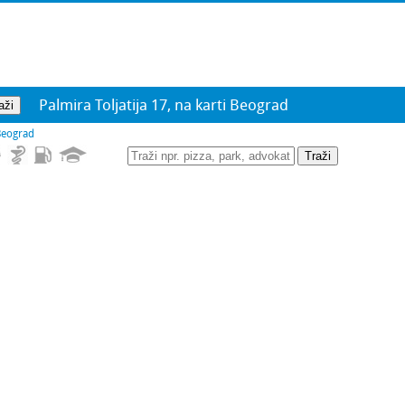
Palmira Toljatija 17, na karti Beograd
Beograd
Traži