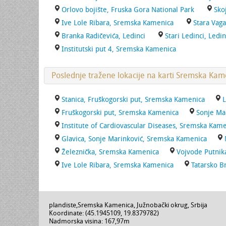
Orlovo bojište, Fruska Gora National Park
Sko
Ive Lole Ribara, Sremska Kamenica
Stara Vaga
Branka Radičevića, Ledinci
Stari Ledinci, Ledin
Institutski put 4, Sremska Kamenica
Poslednje tražene lokacije na karti Sremska Kam
Stanica, Fruškogorski put, Sremska Kamenica
Fruškogorski put, Sremska Kamenica
Sonje Ma
Institute of Cardiovascular Diseases, Sremska Kame
Glavica, Sonje Marinković, Sremska Kamenica
Železnička, Sremska Kamenica
Vojvode Putnik
Ive Lole Ribara, Sremska Kamenica
Tatarsko 
plandiste
,
Sremska Kamenica
,
Južnobački okrug
,
Srbija
Koordinate: (
45.1945109
,
19.8379782
)
Nadmorska visina:
167,97m