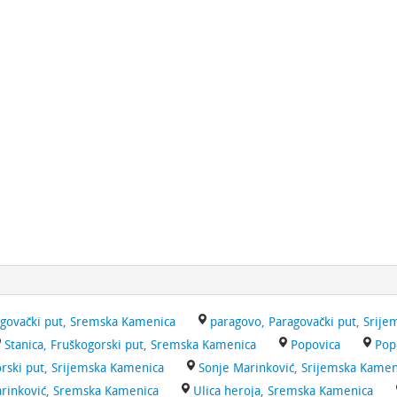
agovački put, Sremska Kamenica
paragovo, Paragovački put, Srij
Stanica, Fruškogorski put, Sremska Kamenica
Popovica
Pop
rski put, Srijemska Kamenica
Sonje Marinković, Srijemska Kamen
arinković, Sremska Kamenica
Ulica heroja, Sremska Kamenica