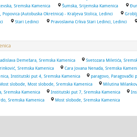
jevska, Sremska Kamenica
Šumska, Srijemska Kamenica
Đur
, Popovica (Autobuska Okretnica) - Kraljeva Stolica, Ledinci
Groblj
ci
Stari Ledinci
Pravoslavna Crkva Stari Ledinci, Ledinci
enica
Ladislava Demešara, Sremska Kamenica
Svetozara Miletića, Srem
rinković, Sremska Kamenica
Cara Jovana Nenada, Sremska Kamen
nica, Institutski put 4, Sremska Kamenica
paragovo, Paragovački 
Most slobode, Most slobode, Sremska Kamenica
Milutina Milanko
a, Sremska Kamenica
Institutski put 7, Sremska Kamenica
Ins
Brdo, Sremska Kamenica
Most slobode, Sremska Kamenica