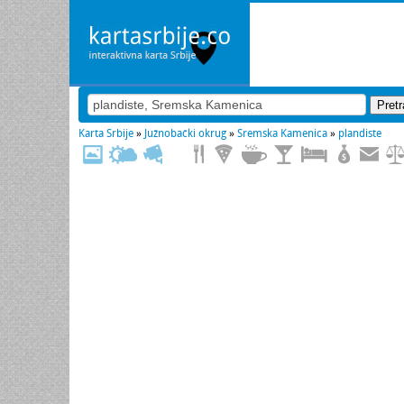
Karta Srbije
»
Južnobački okrug
»
Sremska Kamenica
»
plandiste