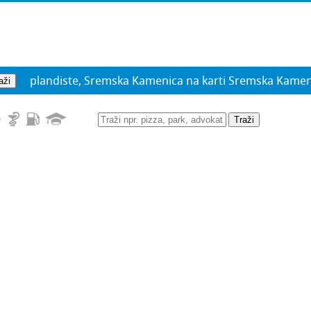
plandiste, Sremska Kamenica na karti Sremska Kamen
Traži