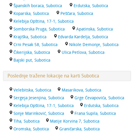
Španskih boraca, Subotica
Erdutska, Subotica
Koparska, Subotica
Peščara, Subotica
Kelebija Opština, 17-1, Subotica
Somborska Pruga, Subotica
Apatinska, Subotica
Krajiška, Subotica
Edvarda Kardelja, Subotica
Crni Pesak 58, Subotica
Nikole Demonje, Subotica
Čikerijska, Subotica
Ulica Petlova, Subotica
Bajski put, Subotica
Poslednje tražene lokacije na karti Subotica
Velebitska, Subotica
Masarikova, Subotica
Sergeja Jesenjina, Subotica
Grge Ćevapovića, Subotica
Kelebija Opština, 17-1, Subotica
Erdutska, Subotica
Sonje Marinković, Subotica
Frana Supila, Subotica
Tiha, Subotica
Matije Korvina 7, Subotica
Oromska, Subotica
Graničarska, Subotica