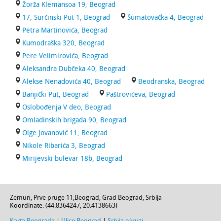
Žorža Klemansoa 19, Beograd
17, Surčinski Put 1, Beograd
Šumatovačka 4, Beograd
Petra Martinovića, Beograd
Kumodraška 320, Beograd
Pere Velimirovića, Beograd
Aleksandra Dubčeka 40, Beograd
Alekse Nenadovića 40, Beograd
Beodranska, Beograd
Banjički Put, Beograd
Paštrovićeva, Beograd
Oslobođenja V deo, Beograd
Omladinskih brigada 90, Beograd
Olge Jovanović 11, Beograd
Nikole Ribarića 3, Beograd
Mirijevski bulevar 18b, Beograd
Zemun,
Prve pruge 11
,
Beograd
,
Grad Beograd
,
Srbija
Koordinate: (
44.8364247
,
20.4138663
)
Karta Beograda
|
Ulice Beograd
|
Srbija okruzi