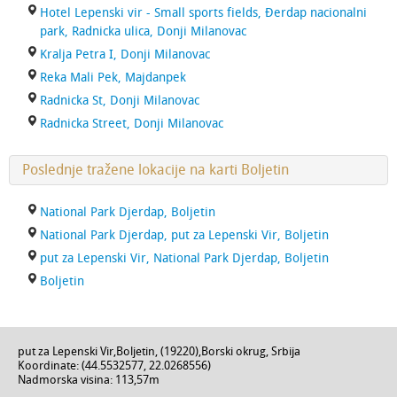
Hotel Lepenski vir - Small sports fields, Đerdap nacionalni
park, Radnicka ulica, Donji Milanovac
Kralja Petra I, Donji Milanovac
Reka Mali Pek, Majdanpek
Radnicka St, Donji Milanovac
Radnicka Street, Donji Milanovac
Poslednje tražene lokacije na karti Boljetin
National Park Djerdap, Boljetin
National Park Djerdap, put za Lepenski Vir, Boljetin
put za Lepenski Vir, National Park Djerdap, Boljetin
Boljetin
put za Lepenski Vir
,
Boljetin
, (
19220
),
Borski okrug
,
Srbija
Koordinate: (
44.5532577
,
22.0268556
)
Nadmorska visina:
113,57m