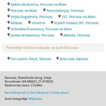
Radeta Moskovlica, Petrovac na Mlavi
Petrovac na Mlavi
Petra Dobrnjca, Petrovac
Veljka Dugoševića, Petrovac
107, Petrovac na Mlavi
Rašanac
Vitovnica
Srpskih Vladara 285, Petrovac
Slobodana Braunovica, Petrovac na Mlavi
Jovana Serbanovica, Petrovac
Mlavska, Petrovac
Poslednje tražene lokacije na karti Ranovac
Put Lazarev Potok, Ranovac
Bela voda, Ranovac
Ranovac
,
Braničevski okrug
,
Srbija
Koordinate: (
44.446653
,
21.472823
)
Nadmorska visina:
216,84m
Karta Beograda
|
Ulice Beograd
|
Srbija okruzi
Izvori fotografija:
Wikipedia
.