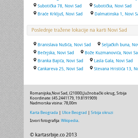
Subotička 78, Novi Sad
Subotička, Novi Sad
Braće Krkljuš, Novi Sad
Dalmatinska 1, Novi S
Poslednje tražene lokacije na karti Novi Sad
Branislava Nušića, Novi Sad
Seljačkih buna, No
Bečejska, Novi Sad
Bože Kuzmanovića, Novi S
Branka Bajića, Novi Sad
Lasla Gala, Novi Sad
Cankareva 25, Novi Sad
Stevana Hristića 13, N
Romanijska
,
Novi Sad
, (
21000
),
Južnobački okrug
,
Srbija
Koordinate: (
45.2441179
,
19.8191909
)
Nadmorska visina:
78,00m
Karta Beograda
|
Ulice Beograd
|
Srbija okruzi
Izvori fotografija:
Wikipedia
.
© kartasrbije.co 2013