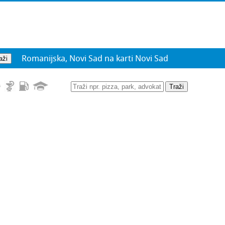
Romanijska, Novi Sad na karti Novi Sad
Traži