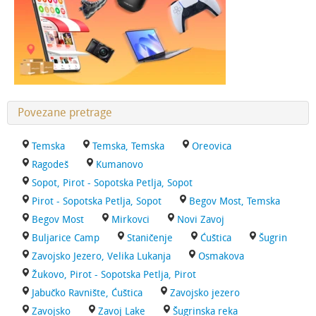
Povezane pretrage
Temska
Temska, Temska
Oreovica
Ragodeš
Kumanovo
Sopot, Pirot - Sopotska Petlja, Sopot
Pirot - Sopotska Petlja, Sopot
Begov Most, Temska
Begov Most
Mirkovci
Novi Zavoj
Buljarice Camp
Staničenje
Ćuštica
Šugrin
Zavojsko Jezero, Velika Lukanja
Osmakova
Žukovo, Pirot - Sopotska Petlja, Pirot
Jabučko Ravnište, Ćuštica
Zavojsko jezero
Zavojsko
Zavoj Lake
Šugrinska reka