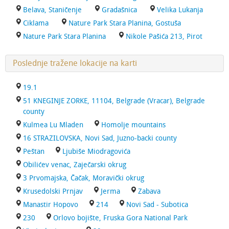
Belava, Staničenje
Gradašnica
Velika Lukanja
Ciklama
Nature Park Stara Planina, Gostuša
Nature Park Stara Planina
Nikole Pašića 213, Pirot
Poslednje tražene lokacije na karti
19.1
51 KNEGINJE ZORKE, 11104, Belgrade (Vracar), Belgrade
county
Kulmea Lu Mladen
Homolje mountains
16 STRAZILOVSKA, Novi Sad, Juzno-backi county
Peštan
Ljubiše Miodragovića
Obilićev venac, Zaječarski okrug
3 Prvomajska, Čačak, Moravički okrug
Krusedolski Prnjav
Jerma
Zabava
Manastir Hopovo
214
Novi Sad - Subotica
230
Orlovo bojište, Fruska Gora National Park