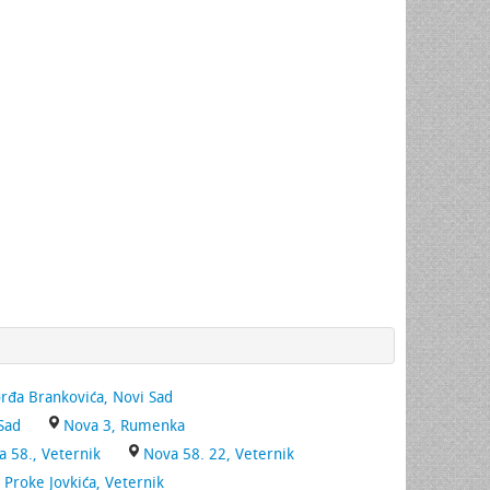
rđa Brankovića, Novi Sad
Sad
Nova 3, Rumenka
a 58., Veternik
Nova 58. 22, Veternik
Proke Jovkića, Veternik