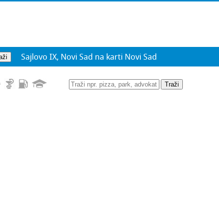
Sajlovo IX, Novi Sad na karti Novi Sad
Traži