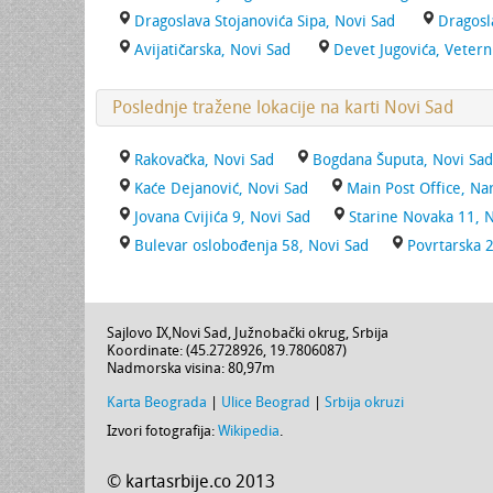
Dragoslava Stojanovića Sipa, Novi Sad
Dragosl
Avijatičarska, Novi Sad
Devet Jugovića, Vetern
Poslednje tražene lokacije na karti Novi Sad
Rakovačka, Novi Sad
Bogdana Šuputa, Novi Sad
Kaće Dejanović, Novi Sad
Main Post Office, Na
Jovana Cvijića 9, Novi Sad
Starine Novaka 11, 
Bulevar oslobođenja 58, Novi Sad
Povrtarska 
Sajlovo IX
,
Novi Sad
,
Južnobački okrug
,
Srbija
Koordinate: (
45.2728926
,
19.7806087
)
Nadmorska visina:
80,97m
Karta Beograda
|
Ulice Beograd
|
Srbija okruzi
Izvori fotografija:
Wikipedia
.
© kartasrbije.co 2013