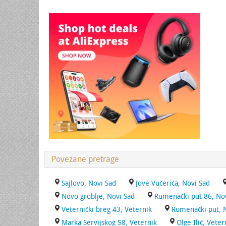
Povezane pretrage
Sajlovo, Novi Sad
Jove Vučerića, Novi Sad
Novo groblje, Novi Sad
Rumenački put 86, No
Veternički breg 43, Veternik
Rumenački put, 
Marka Servijskog 58, Veternik
Olge Ilić, Veter