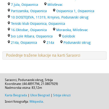
7.Jula, Osipaonica
Miloševac
Partizanska, Osipaonica
Osipaonica 1, Osipaonica
10 DOSITEJEVA, 11319, Krnjevo, Podunavski okrug
Teniski klub Osipaonica, Osipaonica
16.Oktobar, Osipaonica
Moravska, Miloševac
Ivo Lole Ribara, Osipaonica
Golobok
214a, Osipaonica
214a
Podunavski okrug
Poslednje tražene lokacije na karti Saraorci
Saraorci
,
Podunavski okrug
,
Srbija
Koordinate: (
44.4891794
,
21.0807929
)
Nadmorska visina:
83,12m
Karta Beograda
|
Ulice Beograd
|
Srbija okruzi
Izvori fotografija:
Wikipedia
.