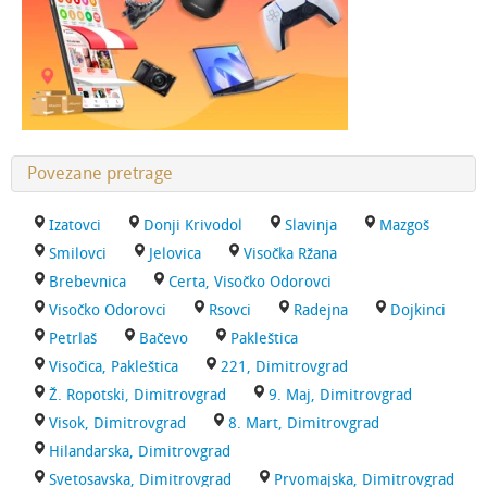
Povezane pretrage
Izatovci
Donji Krivodol
Slavinja
Mazgoš
Smilovci
Jelovica
Visočka Ržana
Brebevnica
Certa, Visočko Odorovci
Visočko Odorovci
Rsovci
Radejna
Dojkinci
Petrlaš
Bačevo
Pakleštica
Visočica, Pakleštica
221, Dimitrovgrad
Ž. Ropotski, Dimitrovgrad
9. Maj, Dimitrovgrad
Visok, Dimitrovgrad
8. Mart, Dimitrovgrad
Hilandarska, Dimitrovgrad
Svetosavska, Dimitrovgrad
Prvomajska, Dimitrovgrad