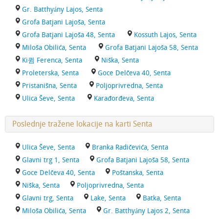
Gr. Batthyány Lajos, Senta
Grofa Batjani Lajoša, Senta
Grofa Batjani Lajoša 48, Senta
Kossuth Lajos, Senta
Miloša Obilića, Senta
Grofa Batjani Lajoša 58, Senta
Ki큄 Ferenca, Senta
Niška, Senta
Proleterska, Senta
Goce Delčeva 40, Senta
Pristanišna, Senta
Poljoprivredna, Senta
Ulica Ševe, Senta
Karađorđeva, Senta
Poslednje tražene lokacije na karti Senta
Ulica Ševe, Senta
Branka Radičevića, Senta
Glavni trg 1, Senta
Grofa Batjani Lajoša 58, Senta
Goce Delčeva 40, Senta
Poštanska, Senta
Niška, Senta
Poljoprivredna, Senta
Glavni trg, Senta
Lake, Senta
Batka, Senta
Miloša Obilića, Senta
Gr. Batthyány Lajos 2, Senta