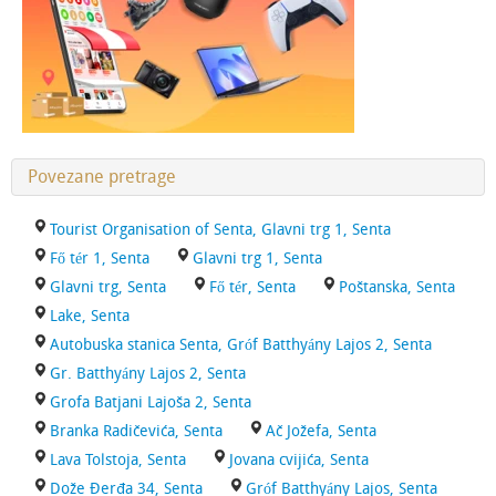
Povezane pretrage
Tourist Organisation of Senta, Glavni trg 1, Senta
Fő tér 1, Senta
Glavni trg 1, Senta
Glavni trg, Senta
Fő tér, Senta
Poštanska, Senta
Lake, Senta
Autobuska stanica Senta, Gróf Batthyány Lajos 2, Senta
Gr. Batthyány Lajos 2, Senta
Grofa Batjani Lajoša 2, Senta
Branka Radičevića, Senta
Ač Jožefa, Senta
Lava Tolstoja, Senta
Jovana cvijića, Senta
Dože Đerđa 34, Senta
Gróf Batthyány Lajos, Senta