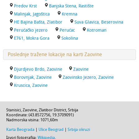
Predov Krst
Banjska Stena, Rastište
Malinjak, Jagoštica
Kremna
HE Bajina Bašta, Zlatibor
Suva Glavica, Beserovina
Perućačko jezero
Perućac
Kotroman
E761, Mokra Gora
Sokolina
Poslednje tražene lokacije na karti Zaovine
Djurdjevo Brdo, Zaovine
Zaovine
Borovnjak, Zaovine
Zaovinsko Jezero, Zaovine
Kruscica, Zaovine
Stanisici,
Zaovine
,
Zlatibor District
,
Srbija
Koordinate: (
43.8572756
,
19.3709091
)
Nadmorska visina:
1071,60m
Karta Beograda
|
Ulice Beograd
|
Srbija okruzi
Izvori fotografija:
Wikipedia
.