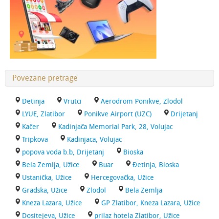
Povezane pretrage
Đetinja
Vrutci
Aerodrom Ponikve, Zlodol
LYUE, Zlatibor
Ponikve Airport (UZC)
Drijetanj
Kačer
Kadinjača Memorial Park, 28, Volujac
Tripkova
Kadinjaca, Volujac
popova voda b.b, Drijetanj
Bioska
Bela Zemlja, Užice
Buar
Đetinja, Bioska
Ustanička, Užice
Hercegovačka, Užice
Gradska, Užice
Zlodol
Bela Zemlja
Kneza Lazara, Užice
GP Zlatibor, Kneza Lazara, Užice
Dositejeva, Užice
prilaz hotela Zlatibor, Užice