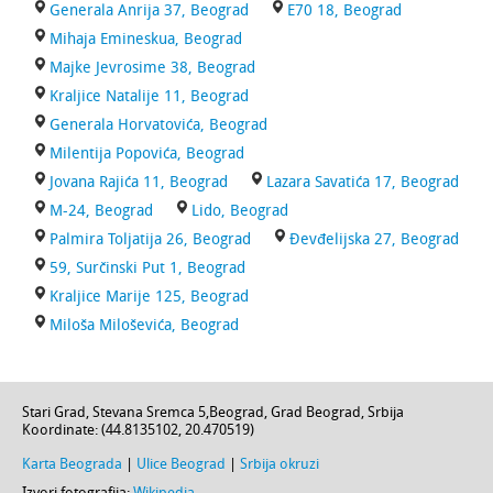
Generala Anrija 37, Beograd
E70 18, Beograd
Mihaja Emineskua, Beograd
Majke Jevrosime 38, Beograd
Kraljice Natalije 11, Beograd
Generala Horvatovića, Beograd
Milentija Popovića, Beograd
Jovana Rajića 11, Beograd
Lazara Savatića 17, Beograd
M-24, Beograd
Lido, Beograd
Palmira Toljatija 26, Beograd
Đevđelijska 27, Beograd
59, Surčinski Put 1, Beograd
Kraljice Marije 125, Beograd
Miloša Miloševića, Beograd
Stari Grad,
Stevana Sremca 5
,
Beograd
,
Grad Beograd
,
Srbija
Koordinate: (
44.8135102
,
20.470519
)
Karta Beograda
|
Ulice Beograd
|
Srbija okruzi
Izvori fotografija:
Wikipedia
.