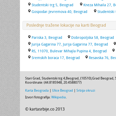
Studentski trg 5, Beograd
Kneza Mihaila 27, 
Gospodar-Jevremova 40, Beograd
Studentski 
Poslednje tražene lokacije na karti Beograd
Pariska 3, Beograd
Dobropoljska 58, Beograd
Jurija Gagarina 77, Jurija Gagarina 77, Beograd
RS, 11070, Bulevar Mihajla Pupina 4, Beograd
Sremskih boraca 17, Beograd
Resavska 76, Be
Stari Grad,
Studentski trg 4
,
Beograd
, (
10510
),
Grad Beograd
,
Koordinate: (
44.8185948
,
20.4588077
)
Karta Beograda
|
Ulice Beograd
|
Srbija okruzi
Izvori fotografija:
Wikipedia
.
© kartasrbije.co 2013