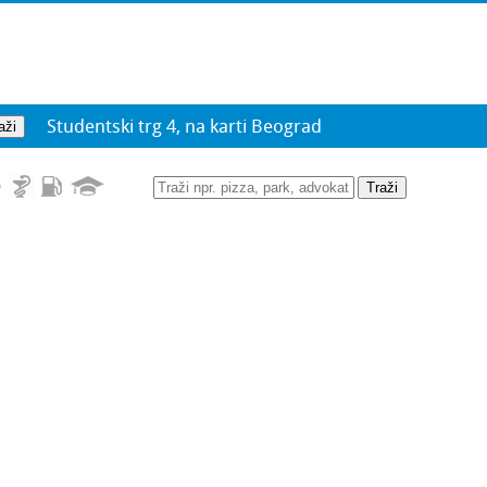
Studentski trg 4, na karti Beograd
d
Traži