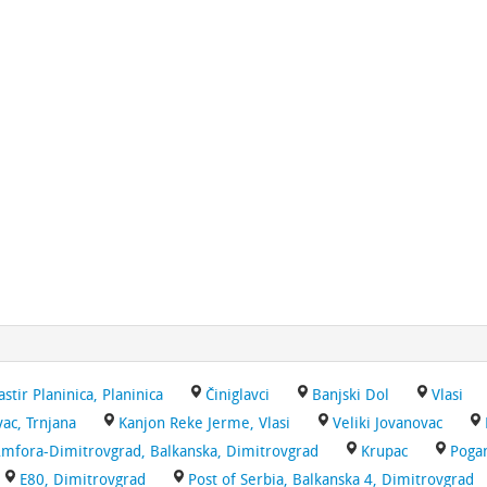
stir Planinica, Planinica
Činiglavci
Banjski Dol
Vlasi
vac, Trnjana
Kanjon Reke Jerme, Vlasi
Veliki Jovanovac
Amfora-Dimitrovgrad, Balkanska, Dimitrovgrad
Krupac
Poga
E80, Dimitrovgrad
Post of Serbia, Balkanska 4, Dimitrovgrad