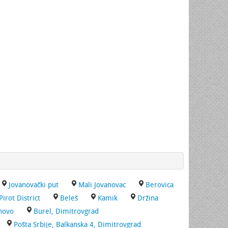
Jovanovački put
Mali Jovanovac
Berovica
Pirot District
Beleš
Kamik
Držina
novo
Burel, Dimitrovgrad
Pošta Srbije, Balkanska 4, Dimitrovgrad