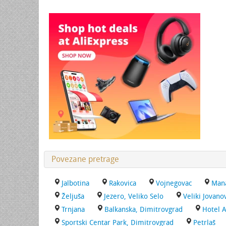
Povezane pretrage
Jalbotina
Rakovica
Vojnegovac
Mana
Željuša
Jezero, Veliko Selo
Veliki Jovano
Trnjana
Balkanska, Dimitrovgrad
Hotel 
Sportski Centar Park, Dimitrovgrad
Petrlaš