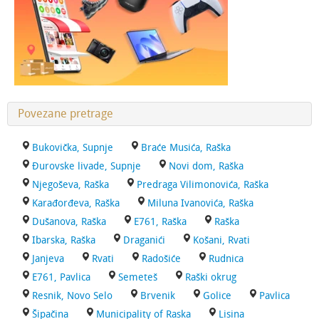
Povezane pretrage
Bukovička, Supnje
Braće Musića, Raška
Đurovske livade, Supnje
Novi dom, Raška
Njegoševa, Raška
Predraga Vilimonovića, Raška
Karađorđeva, Raška
Miluna Ivanovića, Raška
Dušanova, Raška
E761, Raška
Raška
Ibarska, Raška
Draganići
Košani, Rvati
Janjeva
Rvati
Radošiće
Rudnica
E761, Pavlica
Semeteš
Raški okrug
Resnik, Novo Selo
Brvenik
Golice
Pavlica
Šipačina
Municipality of Raska
Lisina