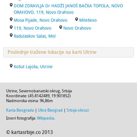
DOM ZDRAVLJA Dr HADŽI JANOŠ BAČKA TOPOLA, NOVO
ORAHOVO, 119, Novo Orahovo
Mosa Pijade, Novo Orahovo
Mileševo
119, Novo Orahovo
Novo Orahovo
Radulaskov Salas, Mol
Poslednje tražene lokacije na karti Utrine
Košut Lajoša, Utrine
Utrine
,
Severnobanatski okrug
,
Srbija
Koordinate: (
45.8142489
,
19.901852
)
Nadmorska visina:
96,86m
Karta Beograda
|
Ulice Beograd
|
Srbija okruzi
Izvori fotografija:
Wikipedia
.
© kartasrbije.co 2013