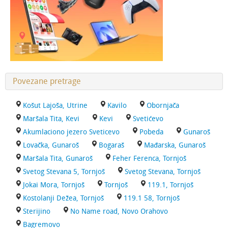
Povezane pretrage
Košut Lajoša, Utrine
Kavilo
Obornjača
Maršala Tita, Kevi
Kevi
Svetićevo
Akumlaciono jezero Sveticevo
Pobeda
Gunaroš
Lovačka, Gunaroš
Bogaraš
Mađarska, Gunaroš
Maršala Tita, Gunaroš
Feher Ferenca, Tornjoš
Svetog Stevana 5, Tornjoš
Svetog Stevana, Tornjoš
Jokai Mora, Tornjoš
Tornjoš
119.1, Tornjoš
Kostolanji Dežea, Tornjoš
119.1 58, Tornjoš
Sterijino
No Name road, Novo Orahovo
Bagremovo