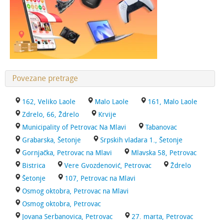
Povezane pretrage
162, Veliko Laole
Malo Laole
161, Malo Laole
Zdrelo, 66, Ždrelo
Krvije
Municipality of Petrovac Na Mlavi
Tabanovac
Grabarska, Šetonje
Srpskih vladara 1., Šetonje
Gornjačka, Petrovac na Mlavi
Mlavska 58, Petrovac
Bistrica
Vere Gvozdenović, Petrovac
Ždrelo
Šetonje
107, Petrovac na Mlavi
Osmog oktobra, Petrovac na Mlavi
Osmog oktobra, Petrovac
Jovana Serbanovica, Petrovac
27. marta, Petrovac