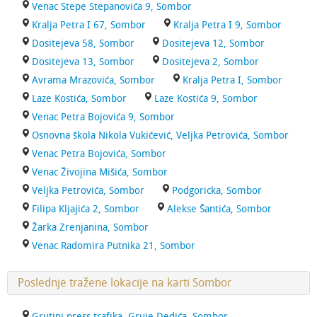
Venac Stepe Stepanovića 9, Sombor
Kralja Petra I 67, Sombor
Kralja Petra I 9, Sombor
Dositejeva 58, Sombor
Dositejeva 12, Sombor
Dositejeva 13, Sombor
Dositejeva 2, Sombor
Avrama Mrazovića, Sombor
Kralja Petra I, Sombor
Laze Kostića, Sombor
Laze Kostića 9, Sombor
Venac Petra Bojovića 9, Sombor
Osnovna škola Nikola Vukićević, Veljka Petrovića, Sombor
Venac Petra Bojovića, Sombor
Venac Živojina Mišića, Sombor
Veljka Petrovića, Sombor
Podgoricka, Sombor
Filipa Kljajića 2, Sombor
Alekse Šantića, Sombor
Žarka Zrenjanina, Sombor
Venac Radomira Putnika 21, Sombor
Poslednje tražene lokacije na karti Sombor
Grutini press trafika, Gruje Dedića, Sombor