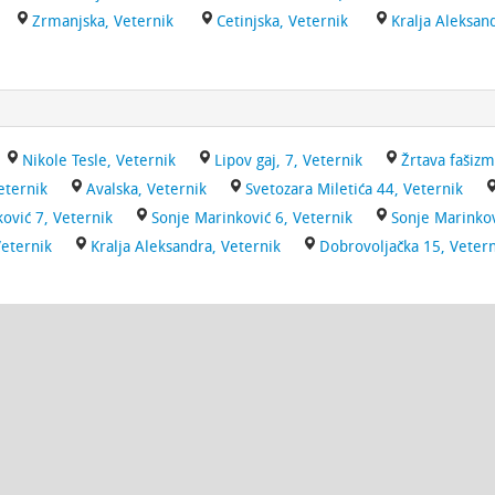
Zrmanjska, Veternik
Cetinjska, Veternik
Kralja Aleksan
Nikole Tesle, Veternik
Lipov gaj, 7, Veternik
Žrtava fašizm
eternik
Avalska, Veternik
Svetozara Miletića 44, Veternik
ović 7, Veternik
Sonje Marinković 6, Veternik
Sonje Marinkov
Veternik
Kralja Aleksandra, Veternik
Dobrovoljačka 15, Vetern