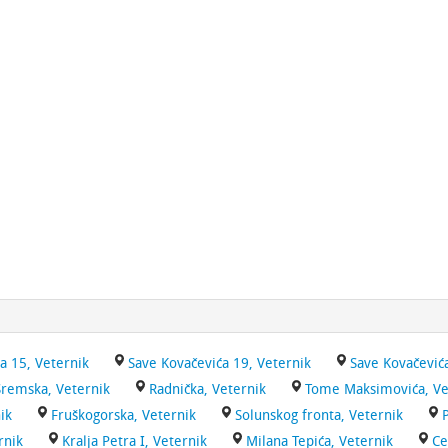
a 15, Veternik
Save Kovačevića 19, Veternik
Save Kovačevića
Sremska, Veternik
Radnička, Veternik
Tome Maksimovića, Ve
ik
Fruškogorska, Veternik
Solunskog fronta, Veternik
rnik
Kralja Petra I, Veternik
Milana Tepića, Veternik
Ce