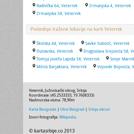
Radnička 64, Veternik
Zrmanjska 4, Veternik
Zrmanjska 58, Veternik
Poslednje tražene lokacije na karti Veternik
Školska 44, Veternik
Savke Subotić, Veternik
Dunavska, Veternik
Dragoslava Srejovića 58, V
Tomija Josefa Lapida 58, Veternik
Sonje Marink
Milića Barjaktara, Veternik
Vojvode Bojovića, 
Veternik
,
Južnobački okrug
,
Srbija
Koordinate: (
45.2533333
,
19.7608333
)
Nadmorska visina:
78,90m
Karta Beograda
|
Ulice Beograd
|
Srbija okruzi
Izvori fotografija:
Wikipedia
.
© kartasrbije.co 2013