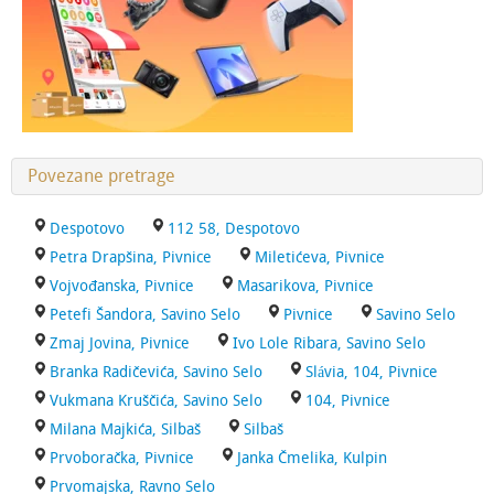
Povezane pretrage
Despotovo
112 58, Despotovo
Petra Drapšina, Pivnice
Miletićeva, Pivnice
Vojvođanska, Pivnice
Masarikova, Pivnice
Petefi Šandora, Savino Selo
Pivnice
Savino Selo
Zmaj Jovina, Pivnice
Ivo Lole Ribara, Savino Selo
Branka Radičevića, Savino Selo
Slávia, 104, Pivnice
Vukmana Kruščića, Savino Selo
104, Pivnice
Milana Majkića, Silbaš
Silbaš
Prvoboračka, Pivnice
Janka Čmelika, Kulpin
Prvomajska, Ravno Selo