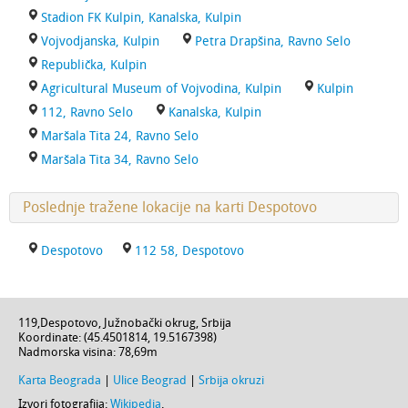
Stadion FK Kulpin, Kanalska, Kulpin
Vojvodjanska, Kulpin
Petra Drapšina, Ravno Selo
Republička, Kulpin
Agricultural Museum of Vojvodina, Kulpin
Kulpin
112, Ravno Selo
Kanalska, Kulpin
Maršala Tita 24, Ravno Selo
Maršala Tita 34, Ravno Selo
Poslednje tražene lokacije na karti Despotovo
Despotovo
112 58, Despotovo
119
,
Despotovo
,
Južnobački okrug
,
Srbija
Koordinate: (
45.4501814
,
19.5167398
)
Nadmorska visina:
78,69m
Karta Beograda
|
Ulice Beograd
|
Srbija okruzi
Izvori fotografija:
Wikipedia
.