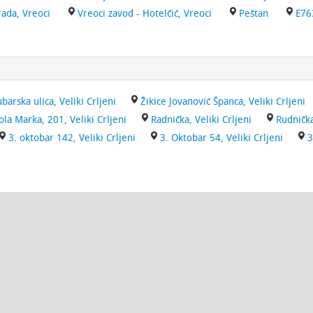
rada, Vreoci
Vreoci zavod - Hotelčić, Vreoci
Peštan
E76
barska ulica, Veliki Crljeni
Žikice Jovanović Španca, Veliki Crljeni
ola Marka, 201, Veliki Crljeni
Radnička, Veliki Crljeni
Rudnička
3. oktobar 142, Veliki Crljeni
3. Oktobar 54, Veliki Crljeni
3