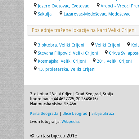
Jezero Cvetovac, Cvetovac
Vreoci - Vreoci Pre
Sakulja
Lazarevac-Medoševac, Medoševac
Poslednje tražene lokacije na karti Veliki Crljeni
3.oktobra, Veliki Crljeni
Veliki Crljeni
Kolu
Stevana Filipović, Veliki Crljeni
Crkva Sv. apost
Kosmajska, Veliki Crljeni
201, Veliki Crljeni
13. proleterska, Veliki Crljeni
3. oktobar 2
,
Veliki Crljeni
,
Grad Beograd
,
Srbija
Koordinate: (
44.4627725
,
20.2843616
)
Nadmorska visina:
93,45m
Karta Beograda
|
Ulice Beograd
|
Srbija okruzi
Izvori fotografija:
Wikipedia
.
© kartasrbije.co 2013