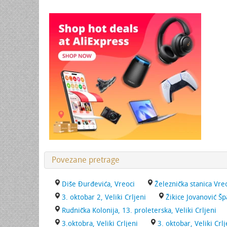
Povezane pretrage
Diše Đurđevića, Vreoci
Železnička stanica Vre
3. oktobar 2, Veliki Crljeni
Žikice Jovanović Šp
Rudnička Kolonija, 13. proleterska, Veliki Crljeni
3.oktobra, Veliki Crljeni
3. oktobar, Veliki Crlj