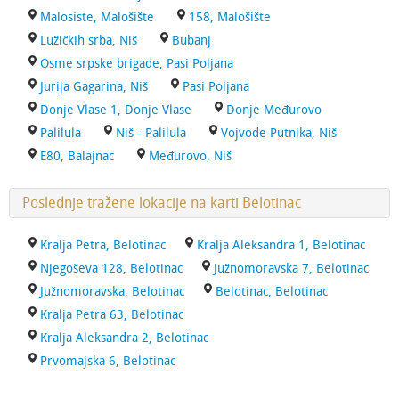
Malosiste, Malošište
158, Malošište
Lužičkih srba, Niš
Bubanj
Osme srpske brigade, Pasi Poljana
Jurija Gagarina, Niš
Pasi Poljana
Donje Vlase 1, Donje Vlase
Donje Međurovo
Palilula
Niš - Palilula
Vojvode Putnika, Niš
E80, Balajnac
Međurovo, Niš
Poslednje tražene lokacije na karti Belotinac
Kralja Petra, Belotinac
Kralja Aleksandra 1, Belotinac
Njegoševa 128, Belotinac
Južnomoravska 7, Belotinac
Južnomoravska, Belotinac
Belotinac, Belotinac
Kralja Petra 63, Belotinac
Kralja Aleksandra 2, Belotinac
Prvomajska 6, Belotinac