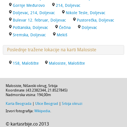
Gornje Međurovo
214, Doljevac
Doljevac, 214, Doljevac
Nikole Tesle, Doljevac
Bulevar 12. februar, Doljevac
Pustorečka, Doljevac
Poštanska, Doljevac
Čečina
Doljevac
Sremska, Doljevac
Mekiš
Poslednje tražene lokacije na karti Malosiste
158, Malošište
Malosiste, Malošište
Malosiste
,
Nišavski okrug
,
Srbija
Koordinate: (
43.2382344
,
21.8527845
)
Nadmorska visina:
194,00m
Karta Beograda
|
Ulice Beograd
|
Srbija okruzi
Izvori fotografija:
Wikipedia
.
© kartasrbije.co 2013