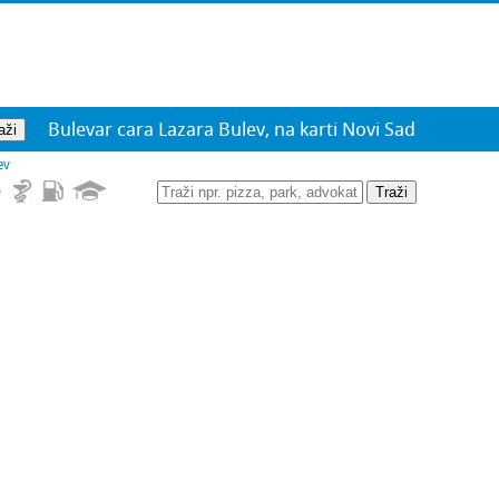
Bulevar cara Lazara Bulev, na karti Novi Sad
ev
Traži