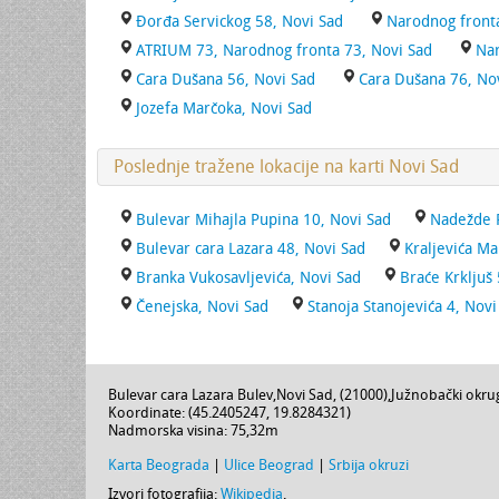
Đorđa Servickog 58, Novi Sad
Narodnog fronta
ATRIUM 73, Narodnog fronta 73, Novi Sad
Nar
Cara Dušana 56, Novi Sad
Cara Dušana 76, No
Jozefa Marčoka, Novi Sad
Poslednje tražene lokacije na karti Novi Sad
Bulevar Mihajla Pupina 10, Novi Sad
Nadežde P
Bulevar cara Lazara 48, Novi Sad
Kraljevića Ma
Branka Vukosavljevića, Novi Sad
Braće Krkljuš
Čenejska, Novi Sad
Stanoja Stanojevića 4, Novi
Bulevar cara Lazara Bulev
,
Novi Sad
, (
21000
),
Južnobački okru
Koordinate: (
45.2405247
,
19.8284321
)
Nadmorska visina:
75,32m
Karta Beograda
|
Ulice Beograd
|
Srbija okruzi
Izvori fotografija:
Wikipedia
.