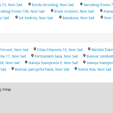
 73, Novi Sad
Đorđa Servickog, Novi Sad
Narodnog fronta 7
odnog fronta 73B, Novi Sad
Braće Grulović, Novi Sad
Atana
vi Sad
Ive Andrića, Novi Sad
Balzakova, Novi Sad
Tone 
etrović, Novi Sad
Filipa Filipovića 10, Novi Sad
Maršala Žuko
rka 17, Novi Sad
Partizanskih baza, Novi Sad
Bulevar oslobođ
 58, Novi Sad
Stanoja Stanojevića 9, Novi Sad
Stanoja Stanojev
 Sad
Bulevar patrijarha Pavla, Novi Sad
Danila Kiša, Novi Sad
g
,
Srbija