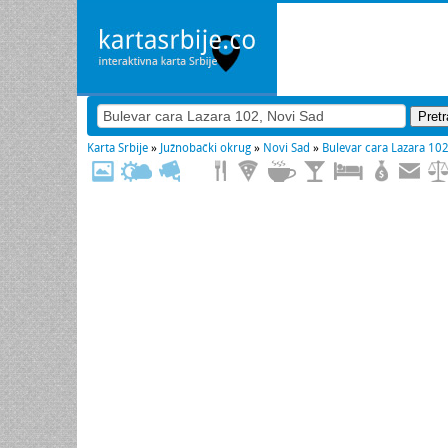
Karta Srbije
»
Južnobački okrug
»
Novi Sad
»
Bulevar cara Lazara 10