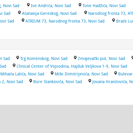
, Novi Sad
Ive Andrića, Novi Sad
Tone Hadžića, Novi Sad
vi Sad
Atanasija Gereskog, Novi Sad
Narodnog fronta 73, AT
Novi Sad
ATRIUM 73, Narodnog fronta 73, Novi Sad
Braće Lu
vi Sad
Trg Komenskog, Novi Sad
Zmajevački put, Novi Sad
 Sad
Clinical Center of Vojvodina, Hajduk Veljkova 1-9, Novi Sad
Mihaila Lalića, Novi Sad
Miše Dimitrijevića, Novi Sad
Bulevar
a 2, Novi Sad
Bore Stankovića, Novi Sad
Jovana Hranilovića, N