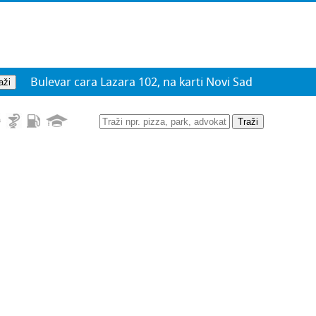
Bulevar cara Lazara 102, na karti Novi Sad
2
Traži